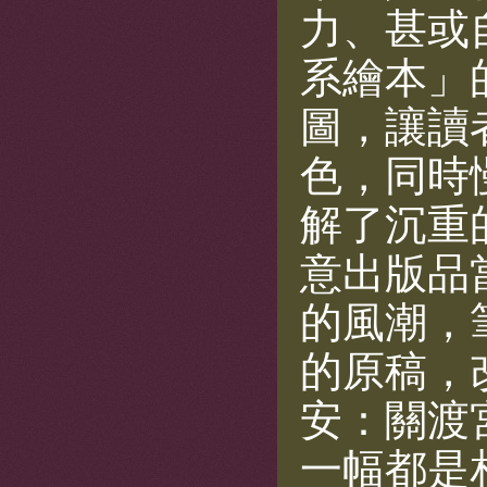
力、甚或
系繪本」
圖，讓讀
色，同時
解了沉重
意出版品
的風潮，
的原稿，
安：關渡
一幅都是