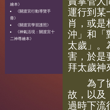
責掌管人
繪本》
運行到某
《關渡宮行動導覽手
冊》
肖，或是
《關渡宮學習護照》
沖」和「
《神氣活現：關渡宮十
二神尊繪本》
太歲」。
害，於是
拜太歲神
為了協
故，以及
過時下流