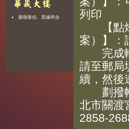
案）】
：
列印
廣徵善信、眾緣和合
【點
案）】
：
完成輸
請至郵局
續，然後
劃撥帳號
北市關渡
2858-268