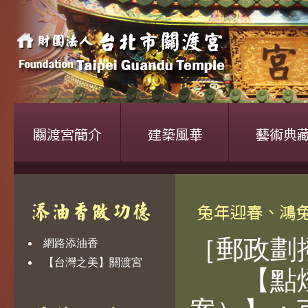
［郵政劃
網路添油香
【台灣之美】關渡宮
【點